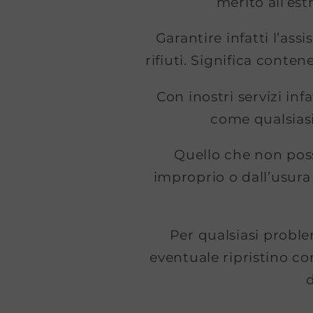
merito all’es
Garantire infatti l’as
rifiuti. Significa conte
Con inostri servizi inf
come qualsiasi 
Quello che non poss
improprio o dall’usura
Per qualsiasi problem
eventuale ripristino co
d