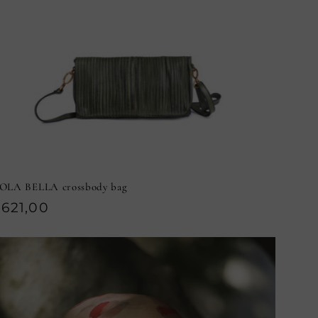
SOLA BELLA crossbody bag
rezzo
621,00
i
istino