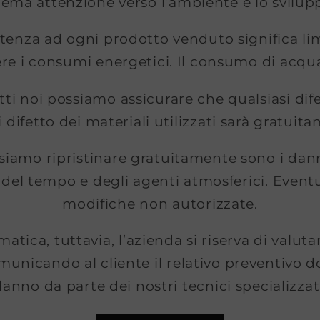
trema attenzione verso l’ambiente e lo svilupp
sistenza ad ogni prodotto venduto significa li
nere i consumi energetici. Il consumo di acq
atti noi possiamo assicurare che qualsiasi dif
difetto dei materiali utilizzati sarà gratuit
iamo ripristinare gratuitamente sono i dan
 del tempo e degli agenti atmosferici. Eventu
modifiche non autorizzate.
atica, tuttavia, l’azienda si riserva di valutar
municando al cliente il relativo preventivo 
anno da parte dei nostri tecnici specializzat