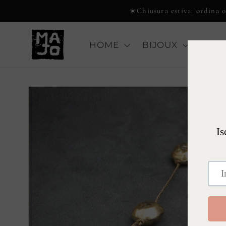
Vai
☀️Chiusura estiva: ordina or
direttamente
ai contenuti
HOME
BIJOUX
COLL
Passa alle
informazioni
sul prodotto