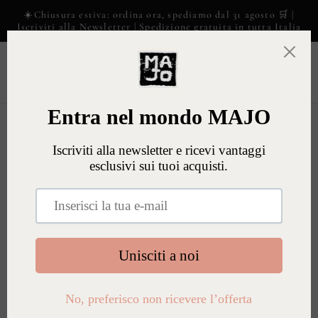
Vai
☀️Chiusura estiva: ordina ora, spediamo dal 31 agosto 🛒 |
direttamente
Iscriviti alla Newsletter | Spedizione gratuita in tutta Italia
ai contenuti
Carrell
Passa alle
informazioni
sul prodotto