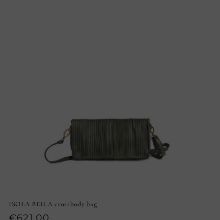
ISOLA BELLA crossbody bag
Prezzo
€621,00