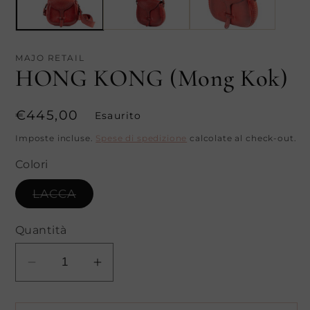
MAJO RETAIL
HONG KONG (Mong Kok)
Prezzo
€445,00
Esaurito
di
Imposte incluse.
Spese di spedizione
calcolate al check-out.
listino
Colori
Variante
LACCA
esaurita
o
non
Quantità
disponibile
Diminuisci
Aumenta
quantità
quantità
per
per