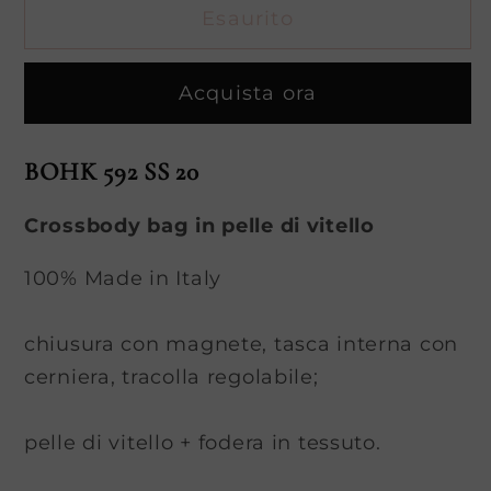
Esaurito
HONG
HONG
KONG
KONG
(Mong
(Mong
Acquista ora
Kok)
Kok)
BOHK 592 SS 20
Crossbody bag in pelle di vitello
100% Made in Italy
chiusura con magnete, tasca interna con
cerniera, tracolla regolabile;
pelle di vitello + fodera in tessuto.