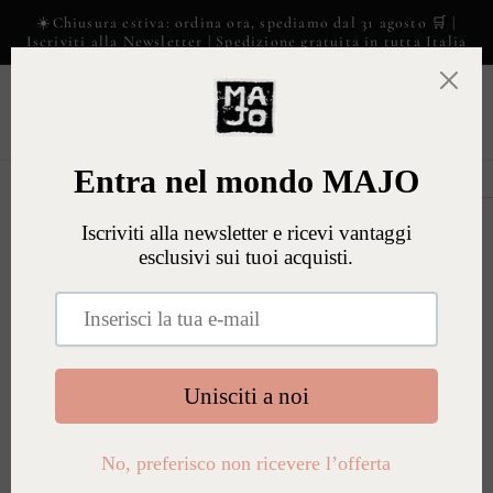
Vai
☀️Chiusura estiva: ordina ora, spediamo dal 31 agosto 🛒 |
direttamente
Iscriviti alla Newsletter | Spedizione gratuita in tutta Italia
ai contenuti
Carrell
Passa alle
informazioni
sul prodotto