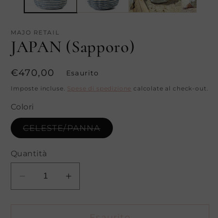
MAJO RETAIL
JAPAN (Sapporo)
Prezzo
€470,00
Esaurito
di
Imposte incluse.
Spese di spedizione
calcolate al check-out.
listino
Colori
Variante
CELESTE/PANNA
esaurita
o
non
Quantità
disponibile
Diminuisci
Aumenta
quantità
quantità
per
per
Esaurito