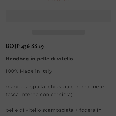
JAPAN
JAPAN
(Sapporo)
(Sapporo)
BOJP 436 SS 19
Handbag in pelle di vitello
100% Made in Italy
manico a spalla, chiusura con magnete,
tasca interna con cerniera;
pelle di vitello scamosciata + fodera in