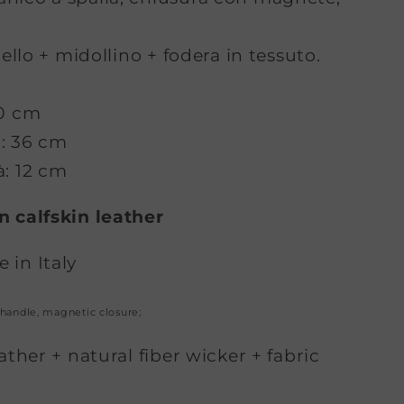
itello + midollino + fodera in tessuto.
30 cm
: 36 cm
à: 12 cm
n calfskin leather
 in Italy
handle, magnetic closure;
eather + natural fiber wicker + fabric