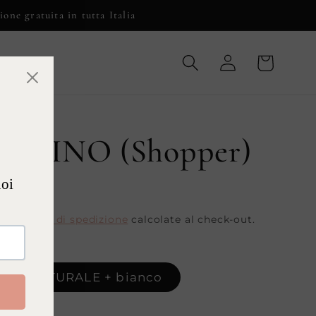
ione gratuita in tutta Italia
Carrello
Accedi
LLINO (Shopper)
0
use.
Spese di spedizione
calcolate al check-out.
INO NATURALE + bianco