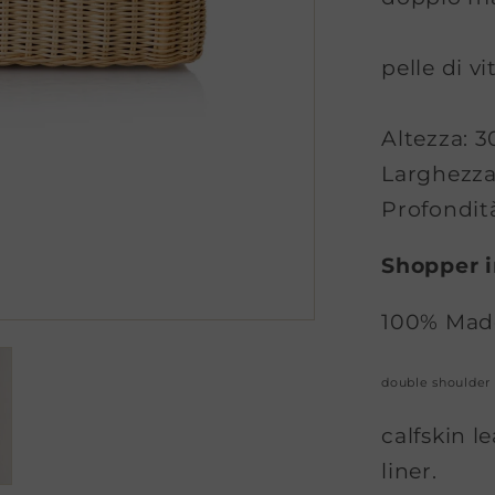
pelle di v
Altezza: 
Larghezza
Profondit
Shopper i
100% Made
double shoulder 
calfskin l
liner.