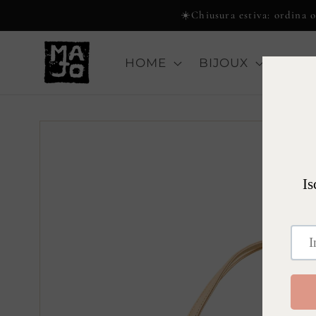
Vai
☀️Chiusura estiva: ordina or
direttamente
ai contenuti
HOME
BIJOUX
COLL
Passa alle
informazioni
sul prodotto