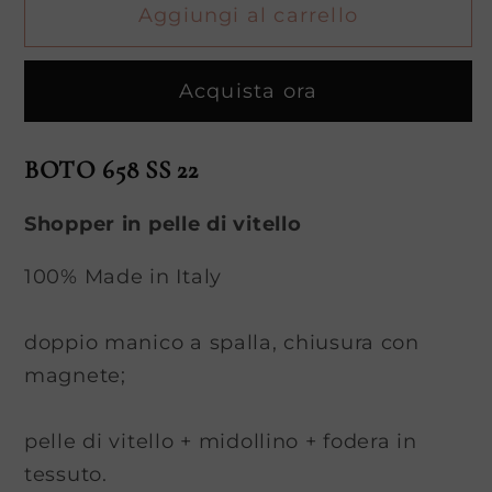
Aggiungi al carrello
MIDOLLINO
MIDOLLINO
(Shopper)
(Shopper)
Acquista ora
BOTO 658 SS 22
Shopper in pelle di vitello
100% Made in Italy
doppio manico a spalla, chiusura con
magnete;
pelle di vitello + midollino + fodera in
tessuto.