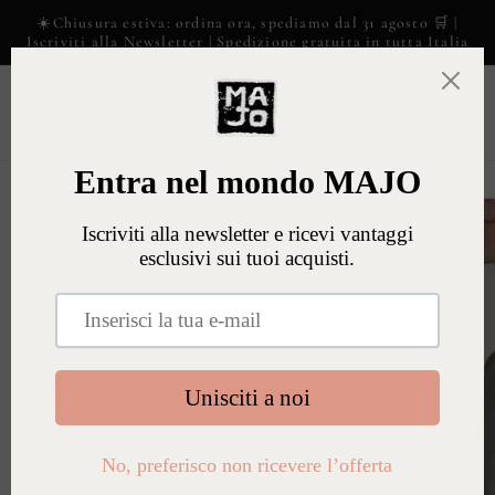
Vai
☀️Chiusura estiva: ordina ora, spediamo dal 31 agosto 🛒 |
direttamente
Iscriviti alla Newsletter | Spedizione gratuita in tutta Italia
ai contenuti
Carrell
Passa alle
informazioni
sul prodotto