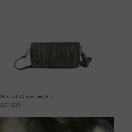
SOLA BELLA crossbody bag
rezzo
621,00
i
istino