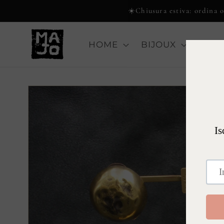
Vai
☀️Chiusura estiva: ordina or
direttamente
ai contenuti
HOME
BIJOUX
COLL
Passa alle
informazioni
sul prodotto